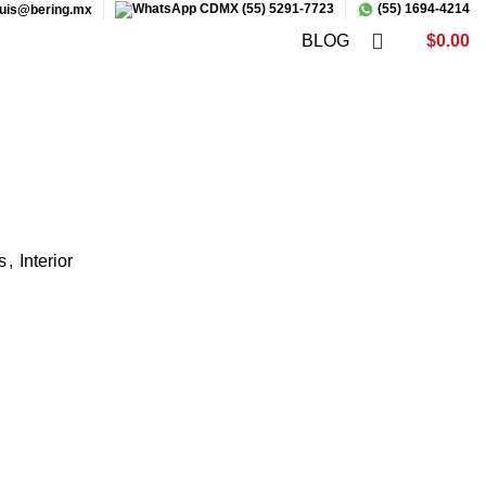
CDMX (55) 5291-7723
(55) 1694-4214
luis@bering.mx
BLOG
$
0.00
0
items
s
,
Interior