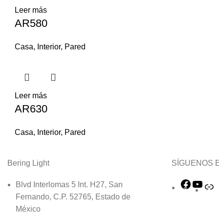
Leer más
AR580
Casa
,
Interior
,
Pared
Leer más
AR630
Casa
,
Interior
,
Pared
Bering Light
SÍGUENOS E
Blvd Interlomas 5 Int. H27, San
Facebo
You
L
Fernando, C.P. 52765, Estado de
México