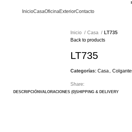
Inicio
Casa
Oficina
Exterior
Contacto
Inicio
Casa
LT735
Back to products
LT735
Categorías:
Casa
,
Colgante
Share:
DESCRIPCIÓN
VALORACIONES (0)
SHIPPING & DELIVERY