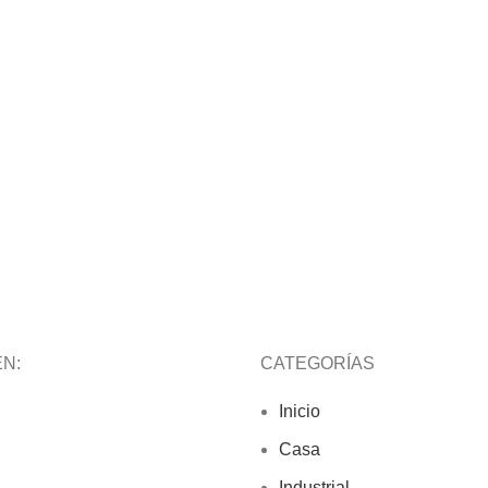
N:
CATEGORÍAS
ok
Tube
Inicio
ink
Casa
Industrial