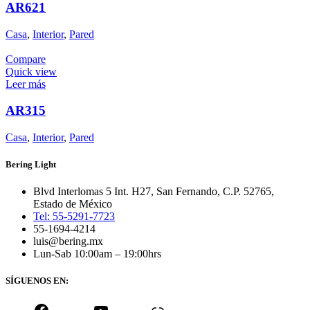
AR621
Casa
,
Interior
,
Pared
Compare
Quick view
Leer más
AR315
Casa
,
Interior
,
Pared
Bering Light
Blvd Interlomas 5 Int. H27, San Fernando, C.P. 52765,
Estado de México
Tel: 55-5291-7723
55-1694-4214
luis@bering.mx
Lun-Sab 10:00am – 19:00hrs
SÍGUENOS EN: