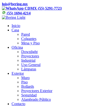
luis@bering.mx
CDMX (55) 5291-7723
(55) 1694-4214
Inicio
Casa
Pared
Colgantes
Mesa y Piso
Oficina
Downlight
Proyectores
Industrial
Uso General
Lámparas
Exterior
Muro
Piso
Bollards
Proyectores Exterior
Seguridad
Alambrado Público
Contacto