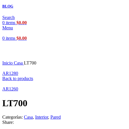
BLOG
Search
0
items
$
0.00
Menu
0
items
$
0.00
Click to enlarge
Inicio
Casa
LT700
AR1280
Back to products
AR1260
LT700
Categorías:
Casa
,
Interior
,
Pared
Share: