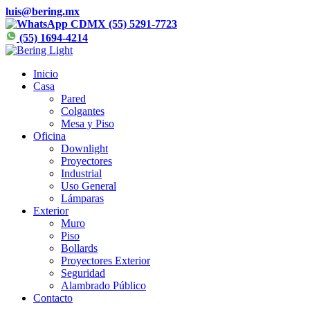
luis@bering.mx
CDMX (55) 5291-7723
(55) 1694-4214
Inicio
Casa
Pared
Colgantes
Mesa y Piso
Oficina
Downlight
Proyectores
Industrial
Uso General
Lámparas
Exterior
Muro
Piso
Bollards
Proyectores Exterior
Seguridad
Alambrado Público
Contacto