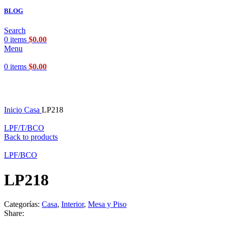
BLOG
Search
0
items
$
0.00
Menu
0
items
$
0.00
Click to enlarge
Inicio
Casa
LP218
LPF/T/BCO
Back to products
LPF/BCO
LP218
Categorías:
Casa
,
Interior
,
Mesa y Piso
Share: