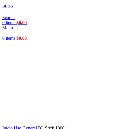
BLOG
Search
0
items
$
0.00
Menu
0
items
$
0.00
Click to enlarge
Inicio
Uso General
BL Stick 1800