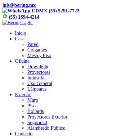
luis@bering.mx
CDMX (55) 5291-7723
(55) 1694-4214
Inicio
Casa
Pared
Colgantes
Mesa y Piso
Oficina
Downlight
Proyectores
Industrial
Uso General
Lámparas
Exterior
Muro
Piso
Bollards
Proyectores Exterior
Seguridad
Alambrado Público
Contacto