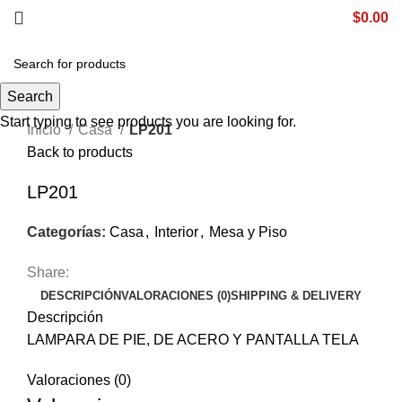
$
0.00
0
items
Search
Click to enlarge
Start typing to see products you are looking for.
Inicio
Casa
LP201
Back to products
LP201
Categorías:
Casa
,
Interior
,
Mesa y Piso
Share:
DESCRIPCIÓN
VALORACIONES (0)
SHIPPING & DELIVERY
Descripción
LAMPARA DE PIE, DE ACERO Y PANTALLA TELA
Valoraciones (0)