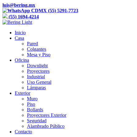
luis@bering.mx
CDMX (55) 5291-7723
(55) 1694-4214
Inicio
Casa
Pared
Colgantes
Mesa y Piso
Oficina
Downlight
Proyectores
Industrial
Uso General
Lámparas
Exterior
Muro
Piso
Bollards
Proyectores Exterior
Seguridad
Alambrado Público
Contacto