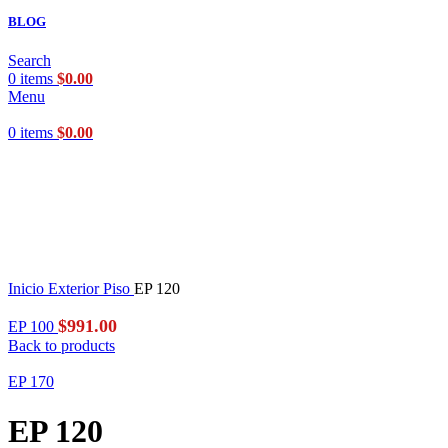
BLOG
Search
0
items
$
0.00
Menu
0
items
$
0.00
Click to enlarge
Inicio
Exterior
Piso
EP 120
$
991.00
EP 100
Back to products
EP 170
EP 120