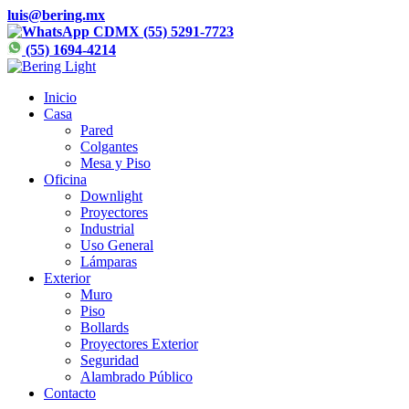
luis@bering.mx
CDMX (55) 5291-7723
(55) 1694-4214
Inicio
Casa
Pared
Colgantes
Mesa y Piso
Oficina
Downlight
Proyectores
Industrial
Uso General
Lámparas
Exterior
Muro
Piso
Bollards
Proyectores Exterior
Seguridad
Alambrado Público
Contacto