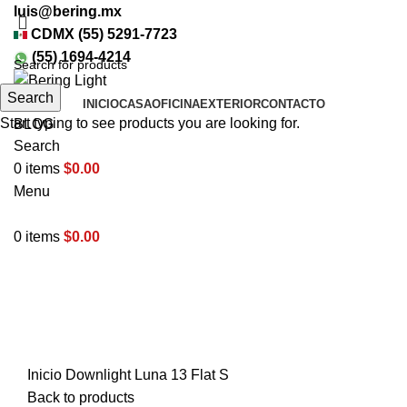
luis@bering.mx
CDMX (55) 5291-7723
(55) 1694-4214
Search
INICIO
CASA
OFICINA
EXTERIOR
CONTACTO
Start typing to see products you are looking for.
BLOG
Search
0
items
$
0.00
Menu
0
items
$
0.00
Click to enlarge
Inicio
Downlight
Luna 13 Flat S
Back to products