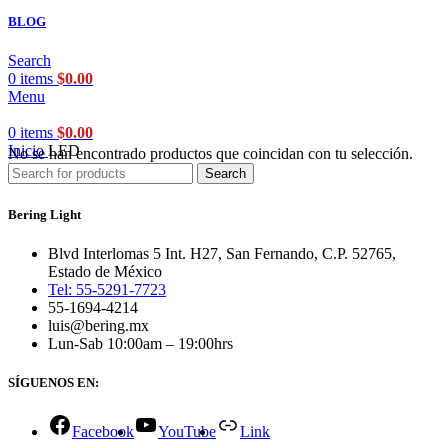
BLOG
Search
0
items
$
0.00
Menu
0
items
$
0.00
Inicio
LED
No se han encontrado productos que coincidan con tu selección.
Search
Bering Light
Blvd Interlomas 5 Int. H27, San Fernando, C.P. 52765,
Estado de México
Tel: 55-5291-7723
55-1694-4214
luis@bering.mx
Lun-Sab 10:00am – 19:00hrs
SÍGUENOS EN:
Facebook
YouTube
Link