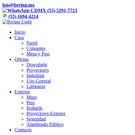
luis@bering.mx
CDMX (55) 5291-7723
(55) 1694-4214
Inicio
Casa
Pared
Colgantes
Mesa y Piso
Oficina
Downlight
Proyectores
Industrial
Uso General
Lámparas
Exterior
Muro
Piso
Bollards
Proyectores Exterior
Seguridad
Alambrado Público
Contacto